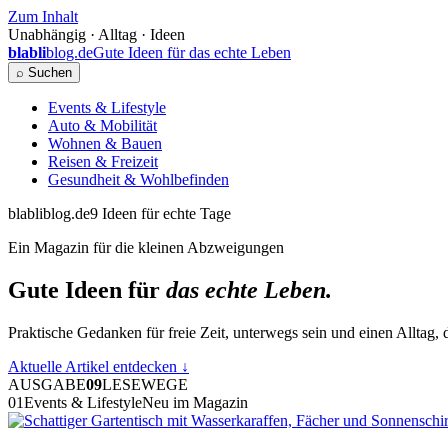
Zum Inhalt
Unabhängig · Alltag · Ideen
blabli
blog.de
Gute Ideen für das echte Leben
⌕ Suchen
Events & Lifestyle
Auto & Mobilität
Wohnen & Bauen
Reisen & Freizeit
Gesundheit & Wohlbefinden
blabliblog.de
9 Ideen für echte Tage
Ein Magazin für die kleinen Abzweigungen
Gute Ideen für
das echte Leben.
Praktische Gedanken für freie Zeit, unterwegs sein und einen Alltag, d
Aktuelle Artikel entdecken
↓
AUSGABE
09
LESEWEGE
01
Events & Lifestyle
Neu im Magazin