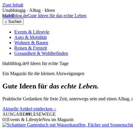
Zum Inhalt
Unabhängig · Alltag · Ideen
blabli
blog.de
Gute Ideen für das echte Leben
⌕ Suchen
Events & Lifestyle
Auto & Mobilität
Wohnen & Bauen
Reisen & Freizeit
Gesundheit & Wohlbefinden
blabliblog.de
9 Ideen für echte Tage
Ein Magazin für die kleinen Abzweigungen
Gute Ideen für
das echte Leben.
Praktische Gedanken für freie Zeit, unterwegs sein und einen Alltag, d
Aktuelle Artikel entdecken
↓
AUSGABE
09
LESEWEGE
01
Events & Lifestyle
Neu im Magazin