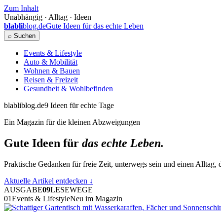
Zum Inhalt
Unabhängig · Alltag · Ideen
blabli
blog.de
Gute Ideen für das echte Leben
⌕ Suchen
Events & Lifestyle
Auto & Mobilität
Wohnen & Bauen
Reisen & Freizeit
Gesundheit & Wohlbefinden
blabliblog.de
9 Ideen für echte Tage
Ein Magazin für die kleinen Abzweigungen
Gute Ideen für
das echte Leben.
Praktische Gedanken für freie Zeit, unterwegs sein und einen Alltag, d
Aktuelle Artikel entdecken
↓
AUSGABE
09
LESEWEGE
01
Events & Lifestyle
Neu im Magazin