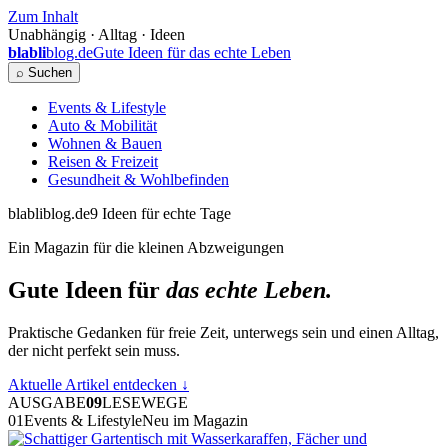
Zum Inhalt
Unabhängig · Alltag · Ideen
blabli
blog.de
Gute Ideen für das echte Leben
⌕ Suchen
Events & Lifestyle
Auto & Mobilität
Wohnen & Bauen
Reisen & Freizeit
Gesundheit & Wohlbefinden
blabliblog.de
9 Ideen für echte Tage
Ein Magazin für die kleinen Abzweigungen
Gute Ideen für
das echte Leben.
Praktische Gedanken für freie Zeit, unterwegs sein und einen Alltag,
der nicht perfekt sein muss.
Aktuelle Artikel entdecken
↓
AUSGABE
09
LESEWEGE
01
Events & Lifestyle
Neu im Magazin