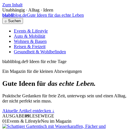
Zum Inhalt
Unabhängig · Alltag · Ideen
blabli
blog.de
Gute Ideen für das echte Leben
⌕ Suchen
Events & Lifestyle
Auto & Mobilität
Wohnen & Bauen
Reisen & Freizeit
Gesundheit & Wohlbefinden
blabliblog.de
9 Ideen für echte Tage
Ein Magazin für die kleinen Abzweigungen
Gute Ideen für
das echte Leben.
Praktische Gedanken für freie Zeit, unterwegs sein und einen Alltag,
der nicht perfekt sein muss.
Aktuelle Artikel entdecken
↓
AUSGABE
09
LESEWEGE
01
Events & Lifestyle
Neu im Magazin