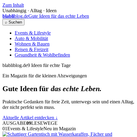
Zum Inhalt
Unabhängig · Alltag · Ideen
blabli
blog.de
Gute Ideen für das echte Leben
⌕ Suchen
Events & Lifestyle
Auto & Mobilität
Wohnen & Bauen
Reisen & Freizeit
Gesundheit & Wohlbefinden
blabliblog.de
9 Ideen für echte Tage
Ein Magazin für die kleinen Abzweigungen
Gute Ideen für
das echte Leben.
Praktische Gedanken für freie Zeit, unterwegs sein und einen Alltag,
der nicht perfekt sein muss.
Aktuelle Artikel entdecken
↓
AUSGABE
09
LESEWEGE
01
Events & Lifestyle
Neu im Magazin