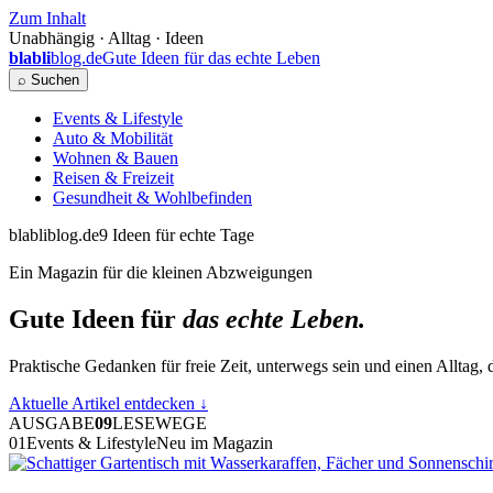
Zum Inhalt
Unabhängig · Alltag · Ideen
blabli
blog.de
Gute Ideen für das echte Leben
⌕ Suchen
Events & Lifestyle
Auto & Mobilität
Wohnen & Bauen
Reisen & Freizeit
Gesundheit & Wohlbefinden
blabliblog.de
9 Ideen für echte Tage
Ein Magazin für die kleinen Abzweigungen
Gute Ideen für
das echte Leben.
Praktische Gedanken für freie Zeit, unterwegs sein und einen Alltag, d
Aktuelle Artikel entdecken
↓
AUSGABE
09
LESEWEGE
01
Events & Lifestyle
Neu im Magazin