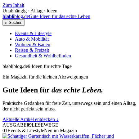
Zum Inhalt
Unabhängig · Alltag · Ideen
blabli
blog.de
Gute Ideen für das echte Leben
⌕ Suchen
Events & Lifestyle
Auto & Mobilität
Wohnen & Bauen
Reisen & Freizeit
Gesundheit & Wohlbefinden
blabliblog.de
9 Ideen für echte Tage
Ein Magazin für die kleinen Abzweigungen
Gute Ideen für
das echte Leben.
Praktische Gedanken für freie Zeit, unterwegs sein und einen Alltag,
der nicht perfekt sein muss.
Aktuelle Artikel entdecken
↓
AUSGABE
09
LESEWEGE
01
Events & Lifestyle
Neu im Magazin