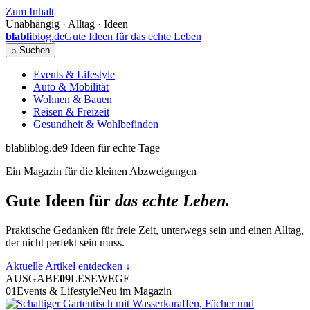
Zum Inhalt
Unabhängig · Alltag · Ideen
blabli
blog.de
Gute Ideen für das echte Leben
⌕ Suchen
Events & Lifestyle
Auto & Mobilität
Wohnen & Bauen
Reisen & Freizeit
Gesundheit & Wohlbefinden
blabliblog.de
9 Ideen für echte Tage
Ein Magazin für die kleinen Abzweigungen
Gute Ideen für
das echte Leben.
Praktische Gedanken für freie Zeit, unterwegs sein und einen Alltag,
der nicht perfekt sein muss.
Aktuelle Artikel entdecken
↓
AUSGABE
09
LESEWEGE
01
Events & Lifestyle
Neu im Magazin