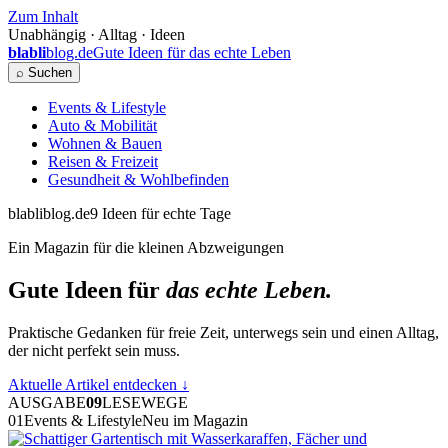
Zum Inhalt
Unabhängig · Alltag · Ideen
blabli
blog.de
Gute Ideen für das echte Leben
⌕ Suchen
Events & Lifestyle
Auto & Mobilität
Wohnen & Bauen
Reisen & Freizeit
Gesundheit & Wohlbefinden
blabliblog.de
9 Ideen für echte Tage
Ein Magazin für die kleinen Abzweigungen
Gute Ideen für
das echte Leben.
Praktische Gedanken für freie Zeit, unterwegs sein und einen Alltag,
der nicht perfekt sein muss.
Aktuelle Artikel entdecken
↓
AUSGABE
09
LESEWEGE
01
Events & Lifestyle
Neu im Magazin