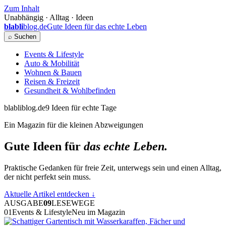
Zum Inhalt
Unabhängig · Alltag · Ideen
blabli
blog.de
Gute Ideen für das echte Leben
⌕ Suchen
Events & Lifestyle
Auto & Mobilität
Wohnen & Bauen
Reisen & Freizeit
Gesundheit & Wohlbefinden
blabliblog.de
9 Ideen für echte Tage
Ein Magazin für die kleinen Abzweigungen
Gute Ideen für
das echte Leben.
Praktische Gedanken für freie Zeit, unterwegs sein und einen Alltag,
der nicht perfekt sein muss.
Aktuelle Artikel entdecken
↓
AUSGABE
09
LESEWEGE
01
Events & Lifestyle
Neu im Magazin