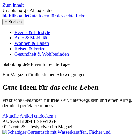
Zum Inhalt
Unabhängig · Alltag · Ideen
blabli
blog.de
Gute Ideen für das echte Leben
⌕ Suchen
Events & Lifestyle
Auto & Mobilität
Wohnen & Bauen
Reisen & Freizeit
Gesundheit & Wohlbefinden
blabliblog.de
9 Ideen für echte Tage
Ein Magazin für die kleinen Abzweigungen
Gute Ideen für
das echte Leben.
Praktische Gedanken für freie Zeit, unterwegs sein und einen Alltag,
der nicht perfekt sein muss.
Aktuelle Artikel entdecken
↓
AUSGABE
09
LESEWEGE
01
Events & Lifestyle
Neu im Magazin