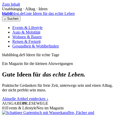
Zum Inhalt
Unabhängig · Alltag · Ideen
blabli
blog.de
Gute Ideen für das echte Leben
⌕ Suchen
Events & Lifestyle
Auto & Mobilität
Wohnen & Bauen
Reisen & Freizeit
Gesundheit & Wohlbefinden
blabliblog.de
9 Ideen für echte Tage
Ein Magazin für die kleinen Abzweigungen
Gute Ideen für
das echte Leben.
Praktische Gedanken für freie Zeit, unterwegs sein und einen Alltag,
der nicht perfekt sein muss.
Aktuelle Artikel entdecken
↓
AUSGABE
09
LESEWEGE
01
Events & Lifestyle
Neu im Magazin