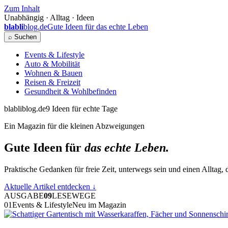
Zum Inhalt
Unabhängig · Alltag · Ideen
blabli
blog.de
Gute Ideen für das echte Leben
⌕ Suchen
Events & Lifestyle
Auto & Mobilität
Wohnen & Bauen
Reisen & Freizeit
Gesundheit & Wohlbefinden
blabliblog.de
9 Ideen für echte Tage
Ein Magazin für die kleinen Abzweigungen
Gute Ideen für
das echte Leben.
Praktische Gedanken für freie Zeit, unterwegs sein und einen Alltag, d
Aktuelle Artikel entdecken
↓
AUSGABE
09
LESEWEGE
01
Events & Lifestyle
Neu im Magazin